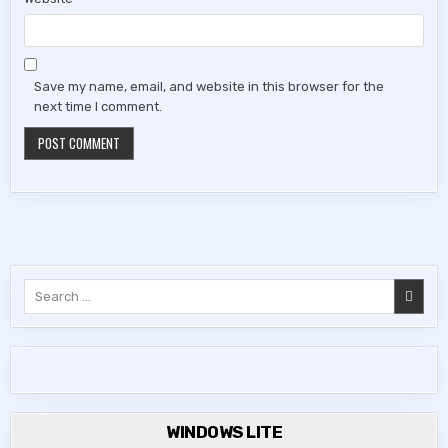
Save my name, email, and website in this browser for the
next time I comment.
Search
for:
WINDOWS LITE