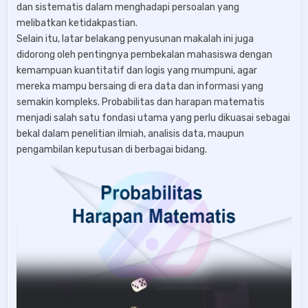
dan sistematis dalam menghadapi persoalan yang
melibatkan ketidakpastian.
Selain itu, latar belakang penyusunan makalah ini juga
didorong oleh pentingnya pembekalan mahasiswa dengan
kemampuan kuantitatif dan logis yang mumpuni, agar
mereka mampu bersaing di era data dan informasi yang
semakin kompleks. Probabilitas dan harapan matematis
menjadi salah satu fondasi utama yang perlu dikuasai sebagai
bekal dalam penelitian ilmiah, analisis data, maupun
pengambilan keputusan di berbagai bidang.