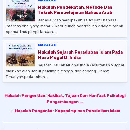
MAKALAH
Makalah Pendekatan, Metode Dan
Teknik Pembelajaran Bahasa Arab
Bahasa Arab merupakan salah satu bahasa
internasional yang memiliki kedudukan penting, baik dalam ranah
agama, ilmu pengetahuan,…
MAKALAH
Makalah Sejarah Peradaban Islam Pada
Masa Mugal Di India
Sejarah Daulah Mughal India Kesultanan Mughal
didirikan oleh Babur pemimpin Mongol dari cabang Dinasti
Timuriyah pada tahun…
Post
Makalah Pengertian, Hakikat, Tujuan Dan Manfaat Psikologi
navigation
Pengembangan →
← Makalah Pengantar Kepemimpinan Pendidikan Islam