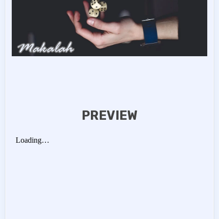
PREVIEW