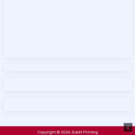
SC
TO
Copyright © 2026 Zukét Printing