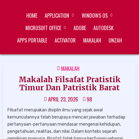
Skip
ZUKÉT PRINTING
FREE DOWNLOAD
to
HOME
APPLICATION
WINDOWS OS
content
MICROSOFT OFFICE
ADOBE
AUTODESK
APPS PORTABLE
ACTIVATOR
MAKALAH
UNZAH
POSTED
MAKALAH
IN
Makalah Filsafat Pratistik
Timur Dan Patristik Barat
APRIL 23, 2026
98
Filsafat merupakan disiplin ilmu yang sejak awal
kemunculannya telah berupaya mencari jawaban terhadap
pertanyaan-pertanyaan mendasar mengenai kehidupan,
pengetahuan, realitas, dan nilai. Dalam konteks sejarah
pemikiran manusia, filsafat tidak hanya berfungsi sebagai