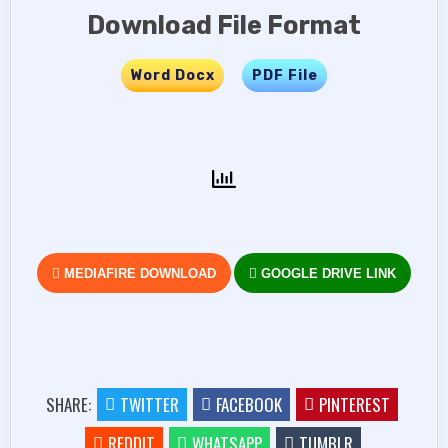
Download File Format
Word Docx
…..
PDF File
MEDIAFIRE DOWNLOAD
GOOGLE DRIVE LINK
SHARE:
TWITTER
FACEBOOK
PINTEREST
REDDIT
WHATSAPP
TUMBLR