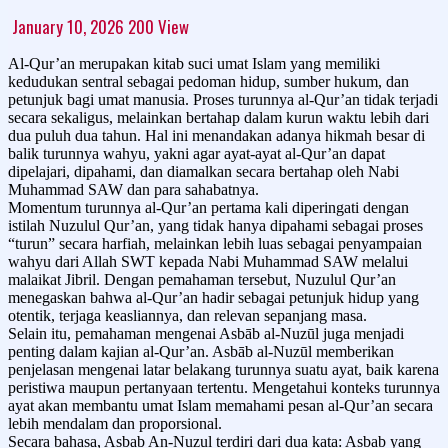
January 10, 2026
200
View
Al-Qur’an merupakan kitab suci umat Islam yang memiliki
kedudukan sentral sebagai pedoman hidup, sumber hukum, dan
petunjuk bagi umat manusia. Proses turunnya al-Qur’an tidak terjadi
secara sekaligus, melainkan bertahap dalam kurun waktu lebih dari
dua puluh dua tahun. Hal ini menandakan adanya hikmah besar di
balik turunnya wahyu, yakni agar ayat-ayat al-Qur’an dapat
dipelajari, dipahami, dan diamalkan secara bertahap oleh Nabi
Muhammad SAW dan para sahabatnya.
Momentum turunnya al-Qur’an pertama kali diperingati dengan
istilah Nuzulul Qur’an, yang tidak hanya dipahami sebagai proses
“turun” secara harfiah, melainkan lebih luas sebagai penyampaian
wahyu dari Allah SWT kepada Nabi Muhammad SAW melalui
malaikat Jibril. Dengan pemahaman tersebut, Nuzulul Qur’an
menegaskan bahwa al-Qur’an hadir sebagai petunjuk hidup yang
otentik, terjaga keasliannya, dan relevan sepanjang masa.
Selain itu, pemahaman mengenai Asbāb al-Nuzūl juga menjadi
penting dalam kajian al-Qur’an. Asbāb al-Nuzūl memberikan
penjelasan mengenai latar belakang turunnya suatu ayat, baik karena
peristiwa maupun pertanyaan tertentu. Mengetahui konteks turunnya
ayat akan membantu umat Islam memahami pesan al-Qur’an secara
lebih mendalam dan proporsional.
Secara bahasa, Asbab An-Nuzul terdiri dari dua kata: Asbab yang