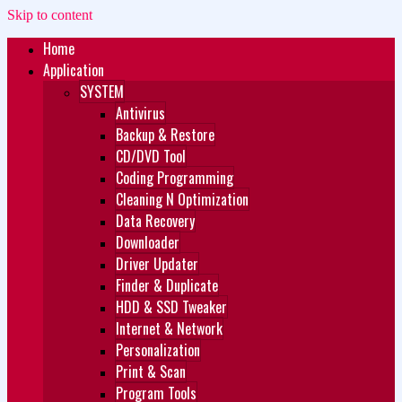
Skip to content
Home
Zukét Printing
Free Download
Application
SYSTEM
Antivirus
Backup & Restore
CD/DVD Tool
Coding Programming
Cleaning N Optimization
Data Recovery
Downloader
Driver Updater
Finder & Duplicate
HDD & SSD Tweaker
Internet & Network
Personalization
Print & Scan
Program Tools