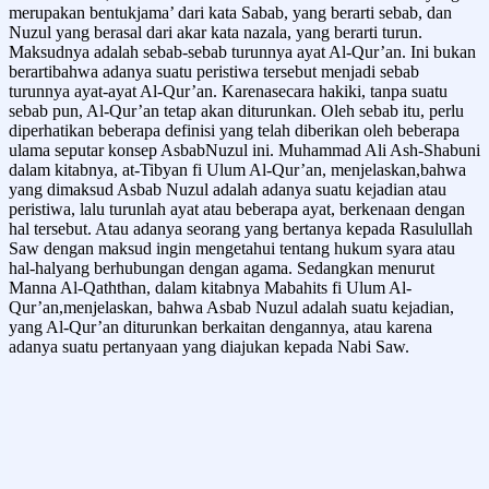
merupakan bentukjama’ dari kata Sabab, yang berarti sebab, dan
Nuzul yang berasal dari akar kata nazala, yang berarti turun.
Maksudnya adalah sebab-sebab turunnya ayat Al-Qur’an. Ini bukan
berartibahwa adanya suatu peristiwa tersebut menjadi sebab
turunnya ayat-ayat Al-Qur’an. Karenasecara hakiki, tanpa suatu
sebab pun, Al-Qur’an tetap akan diturunkan. Oleh sebab itu, perlu
diperhatikan beberapa definisi yang telah diberikan oleh beberapa
ulama seputar konsep AsbabNuzul ini. Muhammad Ali Ash-Shabuni
dalam kitabnya, at-Tibyan fi Ulum Al-Qur’an, menjelaskan,bahwa
yang dimaksud Asbab Nuzul adalah adanya suatu kejadian atau
peristiwa, lalu turunlah ayat atau beberapa ayat, berkenaan dengan
hal tersebut. Atau adanya seorang yang bertanya kepada Rasulullah
Saw dengan maksud ingin mengetahui tentang hukum syara atau
hal-halyang berhubungan dengan agama. Sedangkan menurut
Manna Al-Qaththan, dalam kitabnya Mabahits fi Ulum Al-
Qur’an,menjelaskan, bahwa Asbab Nuzul adalah suatu kejadian,
yang Al-Qur’an diturunkan berkaitan dengannya, atau karena
adanya suatu pertanyaan yang diajukan kepada Nabi Saw.