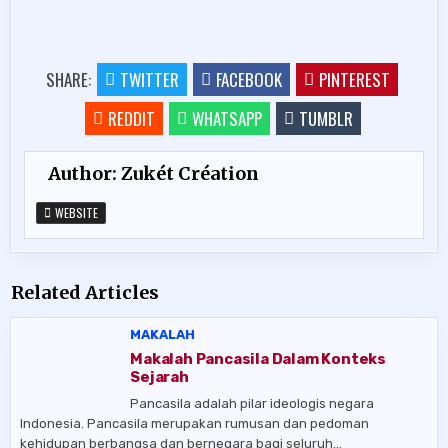
SHARE:
TWITTER
FACEBOOK
PINTEREST
REDDIT
WHATSAPP
TUMBLR
Author:
Zukét Création
WEBSITE
Related Articles
MAKALAH
Makalah Pancasila Dalam Konteks
Sejarah
Pancasila adalah pilar ideologis negara
Indonesia. Pancasila merupakan rumusan dan pedoman
kehidupan berbangsa dan bernegara bagi seluruh…