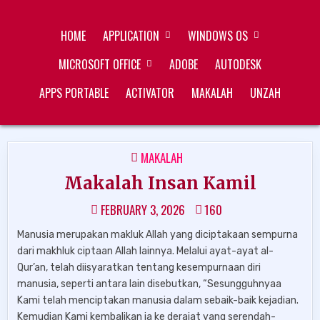
Skip
ZUKÉT PRINTING
FREE DOWNLOAD
to
HOME
APPLICATION
WINDOWS OS
content
MICROSOFT OFFICE
ADOBE
AUTODESK
APPS PORTABLE
ACTIVATOR
MAKALAH
UNZAH
POSTED
MAKALAH
IN
Makalah Insan Kamil
FEBRUARY 3, 2026
160
Manusia merupakan makluk Allah yang diciptakaan sempurna
dari makhluk ciptaan Allah lainnya. Melalui ayat-ayat al-
Qur’an, telah diisyaratkan tentang kesempurnaan diri
manusia, seperti antara lain disebutkan, “Sesungguhnyaa
Kami telah menciptakan manusia dalam sebaik-baik kejadian.
Kemudian Kami kembalikan ia ke derajat yang serendah-