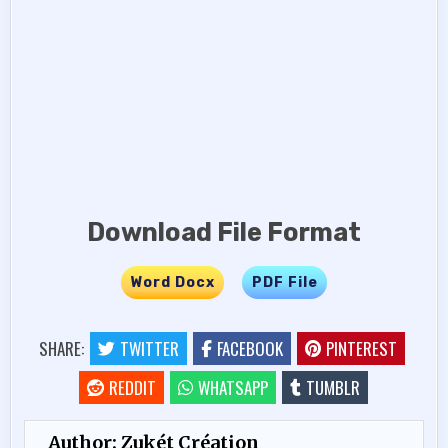
Download File Format
Word Docx
…..
PDF File
SHARE:
TWITTER
FACEBOOK
PINTEREST
REDDIT
WHATSAPP
TUMBLR
Author:
Zukét Création