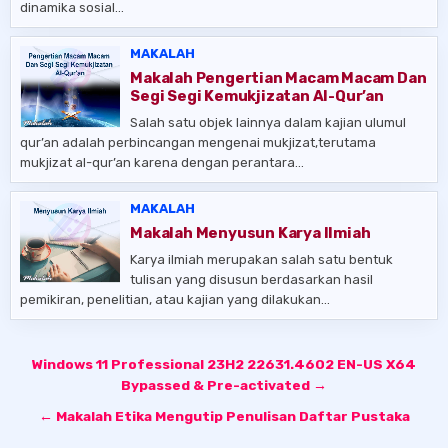
dinamika sosial…
MAKALAH
Makalah Pengertian Macam Macam Dan
Segi Segi Kemukjizatan Al-Qur’an
Salah satu objek lainnya dalam kajian ulumul
qur’an adalah perbincangan mengenai mukjizat,terutama
mukjizat al-qur’an karena dengan perantara…
MAKALAH
Makalah Menyusun Karya Ilmiah
Karya ilmiah merupakan salah satu bentuk
tulisan yang disusun berdasarkan hasil
pemikiran, penelitian, atau kajian yang dilakukan…
Post
Windows 11 Professional 23H2 22631.4602 EN-US X64
navigation
Bypassed & Pre-activated →
← Makalah Etika Mengutip Penulisan Daftar Pustaka