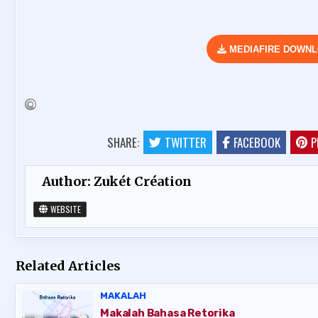
MEDIAFIRE DOWN
SHARE:
TWITTER
FACEBOOK
P
Author:
Zukét Création
WEBSITE
Related Articles
MAKALAH
Makalah Bahasa Retorika