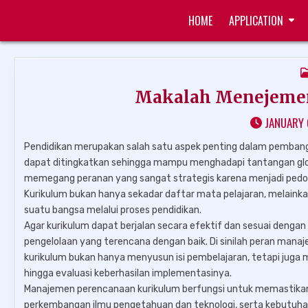
Skip
HOME
APPLICATION
to
ZUKÉT PRINTING
FREE DOWNLOAD
content
Makalah Menejemen
JANUARY 
Pendidikan merupakan salah satu aspek penting dalam pembangu
dapat ditingkatkan sehingga mampu menghadapi tantangan glob
memegang peranan yang sangat strategis karena menjadi pedom
Kurikulum bukan hanya sekadar daftar mata pelajaran, melainkan 
suatu bangsa melalui proses pendidikan.
Agar kurikulum dapat berjalan secara efektif dan sesuai denga
pengelolaan yang terencana dengan baik. Di sinilah peran man
kurikulum bukan hanya menyusun isi pembelajaran, tetapi juga m
hingga evaluasi keberhasilan implementasinya.
Manajemen perencanaan kurikulum berfungsi untuk memastikan
perkembangan ilmu pengetahuan dan teknologi, serta kebutuha