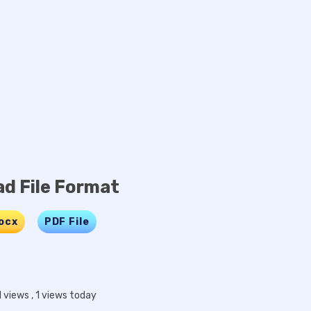
d File Format
ocx
…..
PDF File
l views
, 1 views today