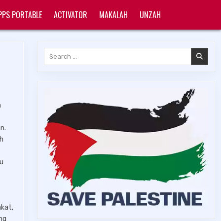
PPS PORTABLE
ACTIVATOR
MAKALAH
UNZAH
Search
for:
a
n.
eh
tu
kat,
ng