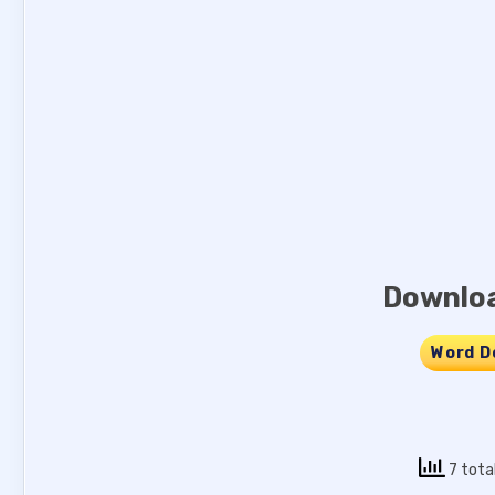
Downloa
Word D
7 tota