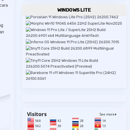
ecara
WINDOWS LITE
ng
kan