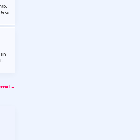
rab,
nteks
sih
ah
ernal →