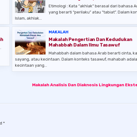
Etimologi : Kata “akhlak” berasal dari bahasa A
yang berarti “perilaku” atau “tabiat”. Dalam ko
Islam, akhlak…
MAKALAH
ah
Makalah Pengertian Dan Kedudukan
Mahabbah Dalam Ilmu Tasawuf
.
Mahabbah dalam bahasa Arab berarti cinta, ka
sayang, atau kecintaan. Dalam konteks tasawuf, mahabah adal
kecintaan yang…
Makalah Analisis Dan Diaknosis Lingkungan Ekst
ed
*