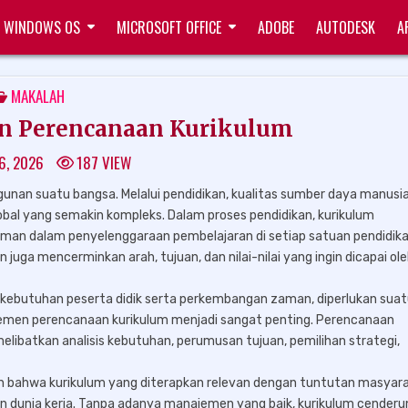
WINDOWS OS
MICROSOFT OFFICE
ADOBE
AUTODESK
A
POSTED
MAKALAH
IN
 Perencanaan Kurikulum
6, 2026
187
VIEW
nan suatu bangsa. Melalui pendidikan, kualitas sumber daya manusi
al yang semakin kompleks. Dalam proses pendidikan, kurikulum
an dalam penyelenggaraan pembelajaran di setiap satuan pendidika
juga mencerminkan arah, tujuan, dan nilai-nilai yang ingin dicapai ol
n kebutuhan peserta didik serta perkembangan zaman, diperlukan sua
ajemen perencanaan kurikulum menjadi sangat penting. Perencanaan
elibatkan analisis kebutuhan, perumusan tujuan, pemilihan strategi,
 bahwa kurikulum yang diterapkan relevan dengan tuntutan masyara
n dunia kerja. Tanpa adanya manajemen yang baik, kurikulum cenderu