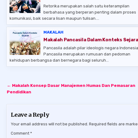
Retorika merupakan salah satu keterampilan
berbahasa yang berperan penting dalam proses
komunikasi, baik secara lisan maupun tulisan….
MAKALAH
Makalah Pancasila Dalam Konteks Sejar
Pancasila adalah pilar ideologis negara Indonesia
Pancasila merupakan rumusan dan pedoman
kehidupan berbangsa dan bernegara bagi seluruh…
Post
← Makalah Konsep Dasar Manajemen Humas Dan Pemasaran
navigation
Pendidikan
Leave a Reply
Your email address will not be published.
Required fields are mark
Comment
*