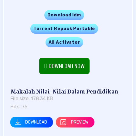
Download Idm
Torrent Repack Portable
All Activator
DOWNLOAD NOW
Makalah Nilai-Nilai Dalam Pendidikan
File size: 178.34 KB
Hits: 75
DOWNLOAD
PREVIEW