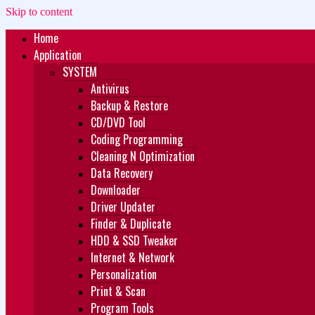
Skip to content
Home
Zukét Printing
Free Download
Application
SYSTEM
Antivirus
Backup & Restore
CD/DVD Tool
Coding Programming
Cleaning N Optimization
Data Recovery
Downloader
Driver Updater
Finder & Duplicate
HDD & SSD Tweaker
Internet & Network
Personalization
Print & Scan
Program Tools