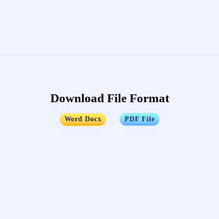
Download File Format
…..
Word Docx
PDF File