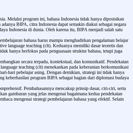
a. Melalui program ini, bahasa Indonesia tidak hanya diposisikan
n adanya BIPA, citra Indonesia dapat semakin diakui sebagai negara
ya Indonesia di dunia. Oleh karena itu, BIPA menjadi salah satu
n pembelajaran bahasa harus mampu menghadirkan pengalaman belajar
 language teaching (clt). Keduanya memiliki dasar teoretis dan
ak hanya berfokus pada penguasaan struktur bahasa, tetapi juga
bangkan secara terpadu, kontekstual, dan komunikatif. Pendekatan
language teaching (clt) menekankan pada keberanian berkomunikasi
-hari pebelajar asing. Dengan demikian, strategi ini tidak hanya
ng keberhasilan program BIPA sebagai bagian dari diplomasi budaya
rehensif. Pembahasannya mencakup prinsip dasar, ciri-ciri, serta
erikan gambaran yang jelas mengenai bagaimana kedua pendekatan
aca mengenai strategi pembelajaran bahasa yang efektif. Selain