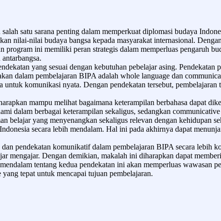
salah satu sarana penting dalam memperkuat diplomasi budaya Indonesi
lkan nilai-nilai budaya bangsa kepada masyarakat internasional. Denga
n program ini memiliki peran strategis dalam memperluas pengaruh buda
 antarbangsa.
 pendekatan yang sesuai dengan kebutuhan pebelajar asing. Pendekata
an dalam pembelajaran BIPA adalah whole language dan communicative
ntuk komunikasi nyata. Dengan pendekatan tersebut, pembelajaran tid
harapkan mampu melihat bagaimana keterampilan berbahasa dapat dikem
mi dalam berbagai keterampilan sekaligus, sedangkan communicative 
n belajar yang menyenangkan sekaligus relevan dengan kehidupan sehari
donesia secara lebih mendalam. Hal ini pada akhirnya dapat menunja
dan pendekatan komunikatif dalam pembelajaran BIPA secara lebih komp
lajar mengajar. Dengan demikian, makalah ini diharapkan dapat memb
 mendalam tentang kedua pendekatan ini akan memperluas wawasan pemb
yang tepat untuk mencapai tujuan pembelajaran.