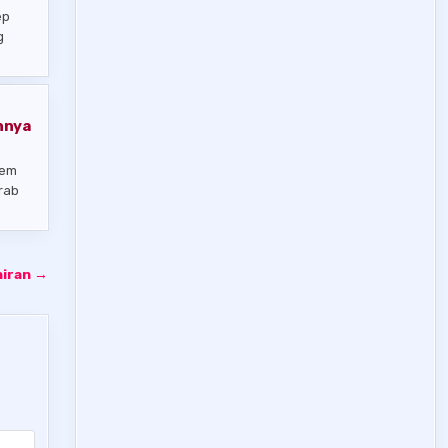
ep
g
nnya
tem
rab
hiran →