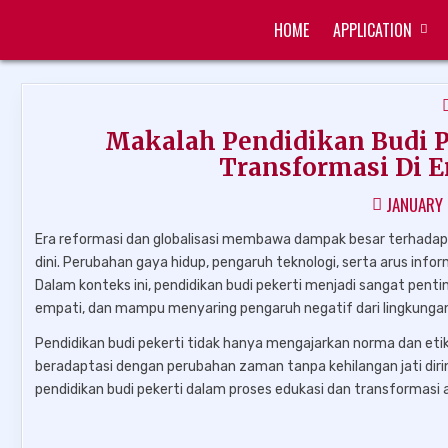
Skip
HOME
APPLICATION
to
ZUKÉT PRINTING
FREE DOWNLOAD
content
Makalah Pendidikan Budi P
Transformasi Di E
JANUARY 
Era reformasi dan globalisasi membawa dampak besar terhadap 
dini. Perubahan gaya hidup, pengaruh teknologi, serta arus inf
Dalam konteks ini, pendidikan budi pekerti menjadi sangat pent
empati, dan mampu menyaring pengaruh negatif dari lingkunga
Pendidikan budi pekerti tidak hanya mengajarkan norma dan et
beradaptasi dengan perubahan zaman tanpa kehilangan jati diri
pendidikan budi pekerti dalam proses edukasi dan transformasi ana