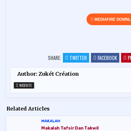
MEDIAFIRE DOWN
SHARE:
TWITTER
FACEBOOK
P
Author:
Zukét Création
WEBSITE
Related Articles
MAKALAH
Makalah Tafsir Dan Takwil