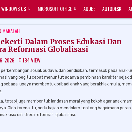
WINDOWS OS
MICROSOFT OFFICE
ADOBE
AUTODESK
A
POSTED
MAKALAH
IN
ekerti Dalam Proses Edukasi Dan
ra Reformasi Globalisasi
6, 2026
184
VIEW
perkembangan sosial, budaya, dan pendidikan, termasuk pada anak u
ormasi yang begitu cepat menuntut adanya pembinaan karakter sejak di
ing sebagai upaya membentuk pribadi anak yang berakhlak mulia, memil
n.
ika, tetapi juga membentuk landasan moral yang kokoh agar anak ma
nya. Oleh karena itu, perlu kajian mendalam tentang bagaimana peran
k usia dini di era reformasi globalisasi.