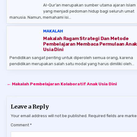
Al-Qur’an merupakan sumber utama ajaran Islam
yang menjadi pedoman hidup bagi seluruh umat
manusia. Namun, memahami isi…
MAKALAH
Makalah Ragam Strategi Dan Metode
Pembelajaran Membaca Permulaan Ana
Usia Dini
Pendidikan sangat penting untuk diperoleh semua orang, karena
pendidikan merupakan salah satu modal yang harus dimiliki oleh…
Post
← Makalah Pembelajaran Kolaboratif Anak Usia Dini
navigation
Leave a Reply
Your email address will not be published.
Required fields are mark
Comment
*