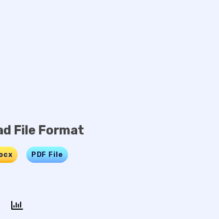
d File Format
ocx
…..
PDF File