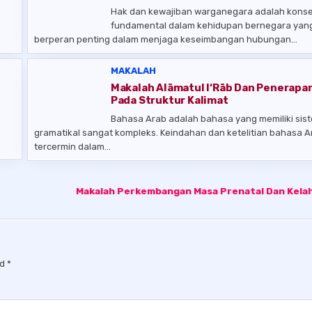
Hak dan kewajiban warganegara adalah kons
fundamental dalam kehidupan bernegara yan
berperan penting dalam menjaga keseimbangan hubungan…
MAKALAH
Makalah Alāmatul I‘Rāb Dan Penerapa
k
Pada Struktur Kalimat
Bahasa Arab adalah bahasa yang memiliki sis
gramatikal sangat kompleks. Keindahan dan ketelitian bahasa A
tercermin dalam…
Makalah Perkembangan Masa Prenatal Dan Kela
ed
*