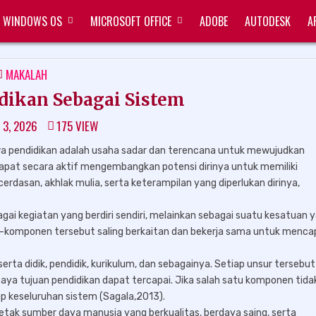
WINDOWS OS
MICROSOFT OFFICE
ADOBE
AUTODESK
A
POSTED
MAKALAH
IN
dikan Sebagai Sistem
 3, 2026
175
VIEW
 pendidikan adalah usaha sadar dan terencana untuk mewujudkan
dapat secara aktif mengembangkan potensi dirinya untuk memiliki
cerdasan, akhlak mulia, serta keterampilan yang diperlukan dirinya,
gai kegiatan yang berdiri sendiri, melainkan sebagai suatu kesatuan 
n-komponen tersebut saling berkaitan dan bekerja sama untuk menca
erta didik, pendidik, kurikulum, dan sebagainya. Setiap unsur tersebut
paya tujuan pendidikan dapat tercapai. Jika salah satu komponen tida
p keseluruhan sistem (Sagala,2013).
ncetak sumber daya manusia yang berkualitas, berdaya saing, serta