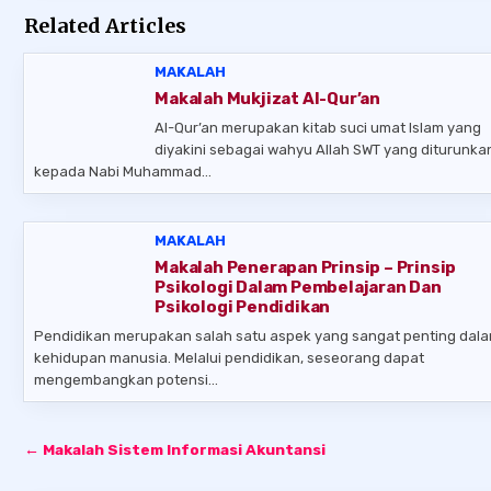
Related Articles
MAKALAH
Makalah Mukjizat Al-Qur’an
Al-Qur’an merupakan kitab suci umat Islam yang
diyakini sebagai wahyu Allah SWT yang diturunka
kepada Nabi Muhammad…
MAKALAH
Makalah Penerapan Prinsip – Prinsip
Psikologi Dalam Pembelajaran Dan
Psikologi Pendidikan
Pendidikan merupakan salah satu aspek yang sangat penting dal
kehidupan manusia. Melalui pendidikan, seseorang dapat
mengembangkan potensi…
Post
← Makalah Sistem Informasi Akuntansi
navigation