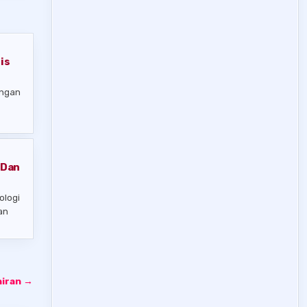
is
angan
 Dan
ologi
an
hiran →