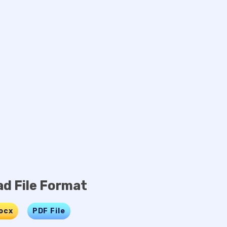
d File Format
ocx
…..
PDF File