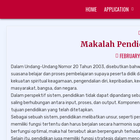
Skip
HOME
APPLICATION
to
ZUKÉT PRINTING
FREE DOWNLOAD
content
Makalah Pendi
FEBRUARY
Dalam Undang-Undang Nomor 20 Tahun 2003, disebutkan bahwa
suasana belajar dan proses pembelajaran supaya peserta didik 
kekuatan spiritual keagamaan, pengendalian diri, kepribadian, ke
masyarakat, bangsa, dan negara.
Dalam perspektif sistem, pendidikan tidak dapat dipandang seba
saling berhubungan antara input, proses, dan output. Kompone
tujuan pendidikan yang telah ditetapkan.
Sebagai sebuah sistem, pendidikan melibatkan unsur, seperti pes
memiliki fungsi tertentu dan harus berjalan secara harmonis su
berfungsi optimal, maka hal tersebut akan berpengaruh terhada
Selain itu, pendidikan juga memiliki fungsi strategis dalam me