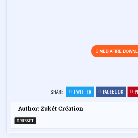
MEDIAFIRE DOWN
SHARE:
TWITTER
FACEBOOK
P
Author:
Zukét Création
WEBSITE