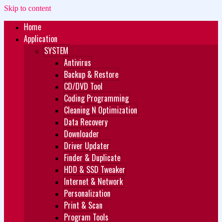
Skip to content
Home
Zukét Printing
Free Download
Application
SYSTEM
Antivirus
Backup & Restore
CD/DVD Tool
Coding Programming
Cleaning N Optimization
Data Recovery
Downloader
Driver Updater
Finder & Duplicate
HDD & SSD Tweaker
Internet & Network
Personalization
Print & Scan
Program Tools