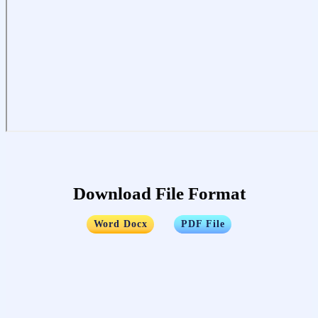
Download File Format
…..
Word Docx
PDF File