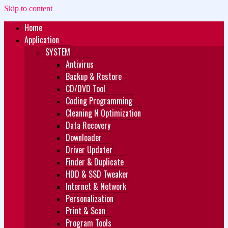
Skip to content
Home
Zukét Printing
Free Download
Application
SYSTEM
Antivirus
Backup & Restore
CD/DVD Tool
Coding Programming
Cleaning N Optimization
Data Recovery
Downloader
Driver Updater
Finder & Duplicate
HDD & SSD Tweaker
Internet & Network
Personalization
Print & Scan
Program Tools