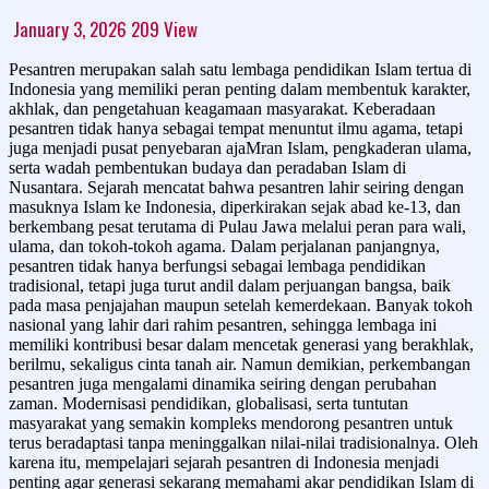
January 3, 2026
209
View
Pesantren merupakan salah satu lembaga pendidikan Islam tertua di
Indonesia yang memiliki peran penting dalam membentuk karakter,
akhlak, dan pengetahuan keagamaan masyarakat. Keberadaan
pesantren tidak hanya sebagai tempat menuntut ilmu agama, tetapi
juga menjadi pusat penyebaran ajaMran Islam, pengkaderan ulama,
serta wadah pembentukan budaya dan peradaban Islam di
Nusantara. Sejarah mencatat bahwa pesantren lahir seiring dengan
masuknya Islam ke Indonesia, diperkirakan sejak abad ke-13, dan
berkembang pesat terutama di Pulau Jawa melalui peran para wali,
ulama, dan tokoh-tokoh agama. Dalam perjalanan panjangnya,
pesantren tidak hanya berfungsi sebagai lembaga pendidikan
tradisional, tetapi juga turut andil dalam perjuangan bangsa, baik
pada masa penjajahan maupun setelah kemerdekaan. Banyak tokoh
nasional yang lahir dari rahim pesantren, sehingga lembaga ini
memiliki kontribusi besar dalam mencetak generasi yang berakhlak,
berilmu, sekaligus cinta tanah air. Namun demikian, perkembangan
pesantren juga mengalami dinamika seiring dengan perubahan
zaman. Modernisasi pendidikan, globalisasi, serta tuntutan
masyarakat yang semakin kompleks mendorong pesantren untuk
terus beradaptasi tanpa meninggalkan nilai-nilai tradisionalnya. Oleh
karena itu, mempelajari sejarah pesantren di Indonesia menjadi
penting agar generasi sekarang memahami akar pendidikan Islam di