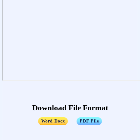
Download File Format
…..
Word Docx
PDF File