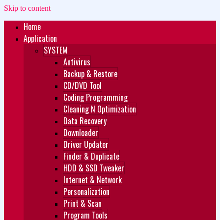
Skip to content
Home
Zukét Printing
Free Download
Application
SYSTEM
Antivirus
Backup & Restore
CD/DVD Tool
Coding Programming
Cleaning N Optimization
Data Recovery
Downloader
Driver Updater
Finder & Duplicate
HDD & SSD Tweaker
Internet & Network
Personalization
Print & Scan
Program Tools