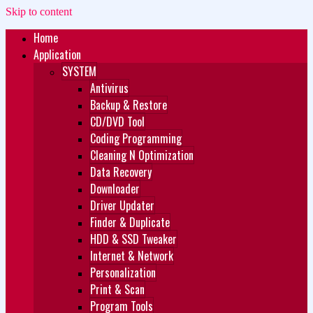
Skip to content
Home
Zukét Printing
Free Download
Application
SYSTEM
Antivirus
Backup & Restore
CD/DVD Tool
Coding Programming
Cleaning N Optimization
Data Recovery
Downloader
Driver Updater
Finder & Duplicate
HDD & SSD Tweaker
Internet & Network
Personalization
Print & Scan
Program Tools