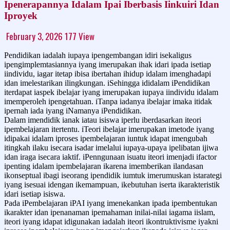
Ipenerapannya Idalam Ipai Iberbasis Iinkuiri Idan
Iproyek
February 3, 2026
177
View
Pendidikan iadalah iupaya ipengembangan idiri isekaligus
ipengimplemtasiannya iyang imerupakan ihak idari ipada isetiap
iindividu, iagar itetap ibisa ibertahan ihidup idalam imenghadapi
idan imelestarikan ilingkungan. iSehingga ididalam iPendidikan
iterdapat iaspek ibelajar iyang imerupakan iupaya iindividu idalam
imemperoleh ipengetahuan. iTanpa iadanya ibelajar imaka itidak
ipernah iada iyang iNamanya iPendidikan.
Dalam imendidik ianak iatau isiswa iperlu iberdasarkan iteori
ipembelajaran itertentu. iTeori ibelajar imerupakan imetode iyang
idipakai idalam iproses ipembelajaran iuntuk idapat imengubah
itingkah ilaku isecara isadar imelalui iupaya-upaya ipelibatan ijiwa
idan iraga isecara iaktif. iPenngunaan isuatu iteori imenjadi ifactor
ipenting idalam ipembelajaran ikarena imemberikan ilandasan
ikonseptual ibagi iseorang ipendidik iumtuk imerumuskan istarategi
iyang isesuai idengan ikemampuan, ikebutuhan iserta ikarakteristik
idari isetiap isiswa.
Pada iPembelajaran iPAI iyang imenekankan ipada ipembentukan
ikarakter idan ipenanaman ipemahaman inilai-nilai iagama iislam,
iteori iyang idapat idigunakan iadalah iteori ikontruktivisme iyakni