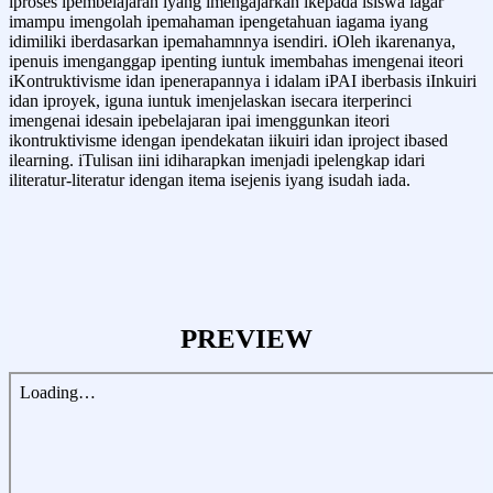
iproses ipembelajaran iyang imengajarkan ikepada isiswa iagar
imampu imengolah ipemahaman ipengetahuan iagama iyang
idimiliki iberdasarkan ipemahamnnya isendiri. iOleh ikarenanya,
ipenuis imenganggap ipenting iuntuk imembahas imengenai iteori
iKontruktivisme idan ipenerapannya i idalam iPAI iberbasis iInkuiri
idan iproyek, iguna iuntuk imenjelaskan isecara iterperinci
imengenai idesain ipebelajaran ipai imenggunkan iteori
ikontruktivisme idengan ipendekatan iikuiri idan iproject ibased
ilearning. iTulisan iini idiharapkan imenjadi ipelengkap idari
iliteratur-literatur idengan itema isejenis iyang isudah iada.
PREVIEW