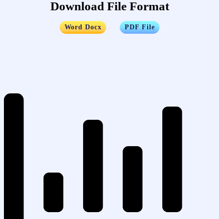
Download File Format
…..
Word Docx
PDF File