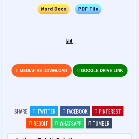
Word Docx
…..
PDF File
MEDIAFIRE DOWNLOAD
GOOGLE DRIVE LINK
SHARE:
TWITTER
FACEBOOK
PINTEREST
REDDIT
WHATSAPP
TUMBLR