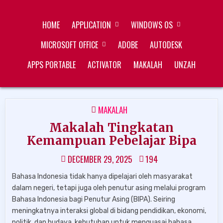
Skip
ZUKÉT PRINTING
FREE DOWNLOAD
to
HOME
APPLICATION
WINDOWS OS
content
MICROSOFT OFFICE
ADOBE
AUTODESK
APPS PORTABLE
ACTIVATOR
MAKALAH
UNZAH
POSTED
MAKALAH
IN
Makalah Tingkatan
Kemampuan Pebelajar Bipa
DECEMBER 29, 2025
194
Bahasa Indonesia tidak hanya dipelajari oleh masyarakat
dalam negeri, tetapi juga oleh penutur asing melalui program
Bahasa Indonesia bagi Penutur Asing (BIPA). Seiring
meningkatnya interaksi global di bidang pendidikan, ekonomi,
politik, dan budaya, kebutuhan untuk menguasai bahasa