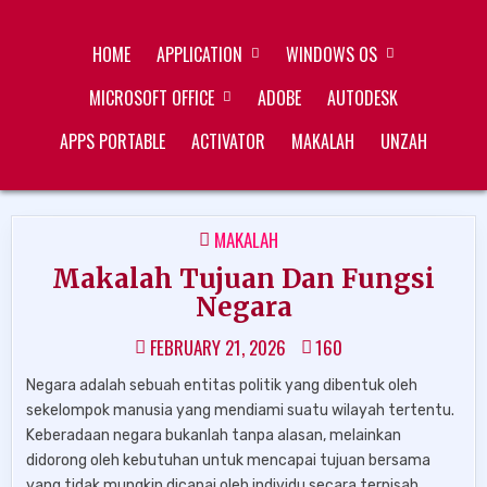
Skip
ZUKÉT PRINTING
FREE DOWNLOAD
to
HOME
APPLICATION
WINDOWS OS
content
MICROSOFT OFFICE
ADOBE
AUTODESK
APPS PORTABLE
ACTIVATOR
MAKALAH
UNZAH
POSTED
MAKALAH
IN
Makalah Tujuan Dan Fungsi
Negara
FEBRUARY 21, 2026
160
Negara adalah sebuah entitas politik yang dibentuk oleh
sekelompok manusia yang mendiami suatu wilayah tertentu.
Keberadaan negara bukanlah tanpa alasan, melainkan
didorong oleh kebutuhan untuk mencapai tujuan bersama
yang tidak mungkin dicapai oleh individu secara terpisah.