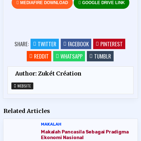
MEDIAFIRE DOWNLOAD
GOOGLE DRIVE LINK
SHARE:
TWITTER
FACEBOOK
PINTEREST
REDDIT
WHATSAPP
TUMBLR
Author:
Zukét Création
WEBSITE
Related Articles
MAKALAH
Makalah Pancasila Sebagai Pradigma
Ekonomi Nasional