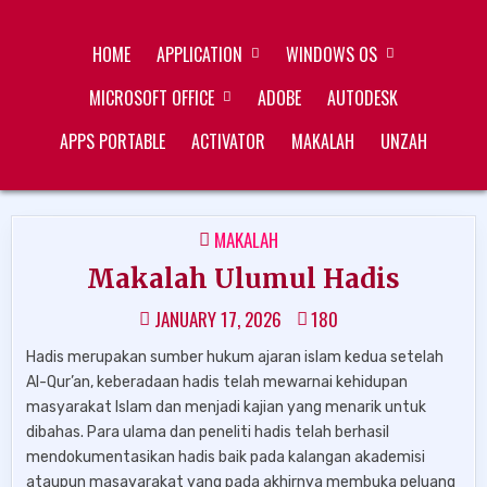
Skip
ZUKÉT PRINTING
FREE DOWNLOAD
to
HOME
APPLICATION
WINDOWS OS
content
MICROSOFT OFFICE
ADOBE
AUTODESK
APPS PORTABLE
ACTIVATOR
MAKALAH
UNZAH
POSTED
MAKALAH
IN
Makalah Ulumul Hadis
JANUARY 17, 2026
180
Hadis merupakan sumber hukum ajaran islam kedua setelah
Al-Qur’an, keberadaan hadis telah mewarnai kehidupan
masyarakat Islam dan menjadi kajian yang menarik untuk
dibahas. Para ulama dan peneliti hadis telah berhasil
mendokumentasikan hadis baik pada kalangan akademisi
ataupun masayarakat yang pada akhirnya membuka peluang