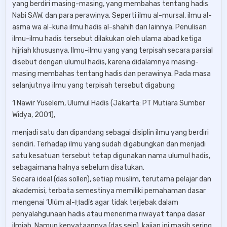
yang berdiri masing-masing, yang membahas tentang hadis
Nabi SAW. dan para perawinya. Seperti ilmu al-mursal, ilmu al-
asma wa al-kuna ilmu hadis al-shahih dan lainnya. Penulisan
ilmu-ilmu hadis tersebut dilakukan oleh ulama abad ketiga
hijriah khususnya. Ilmu-ilmu yang yang terpisah secara parsial
disebut dengan ulumul hadis, karena didalamnya masing-
masing membahas tentang hadis dan perawinya. Pada masa
selanjutnya ilmu yang terpisah tersebut digabung
1 Nawir Yuselem, Ulumul Hadis (Jakarta: PT Mutiara Sumber
Widya, 2001),
menjadi satu dan dipandang sebagai disiplin ilmu yang berdiri
sendiri. Terhadap ilmu yang sudah digabungkan dan menjadi
satu kesatuan tersebut tetap digunakan nama ulumul hadis,
sebagaimana halnya sebelum disatukan.
Secara ideal (das sollen), setiap muslim, terutama pelajar dan
akademisi, terbata semestinya memiliki pemahaman dasar
mengenai ‘Ulūm al-Ḥadīṡ agar tidak terjebak dalam
penyalahgunaan hadis atau menerima riwayat tanpa dasar
ilmiah. Namun kenyataannya (das sein), kajian ini masih sering