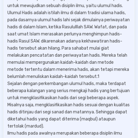
untuk mewujudkan sebuah disiplin ilmu, yaitu ulumul hadis.
Ulumul Hadis adalah istilah ilmu di dalam tradisi ulama hadis,
pada dasarnya ulumul hadis lahi sejak dimulainya periwayatan
hadis di dalam Islam, ketika Rasululllah SAW. Wafat, dan pada
saat umat Islam merasakan perlunya menghimpun hadis-
hadis Rasul SAW. dikarenakan adanya kekhawatiran hadis-
hadis tersebut akan hilang. Para sahabat mulai giat
melakukan pencatatan dan periwayatan hadis. Mereka telah
memulai mempergunakan kaidah-kaidah dan metode
metode tertentu dalam menerima hadis, akan tetapi mereka
belumlah menuliskan kaidah-kaidah tersebut.1
Sejalan dengan perkembangan ulumul hadis, maka terdapat
beberapa kalangan yang serius mengkaji hadis yang bertujuan
untuk mengklasifikasikan hadis dari segi beberapa aspek.
Misalnya saja, mengklasifikasikan hadis sesuai dengan kualitas
hadis ditinjau dari segi sanad dan matannya. Sehingga dapat
diketahui hadis yang dapat diterima (maqbul) ataupun
tertolak (mardud).
Ilmu hadis pada awalnya merupakan beberapa disiplin ilmu