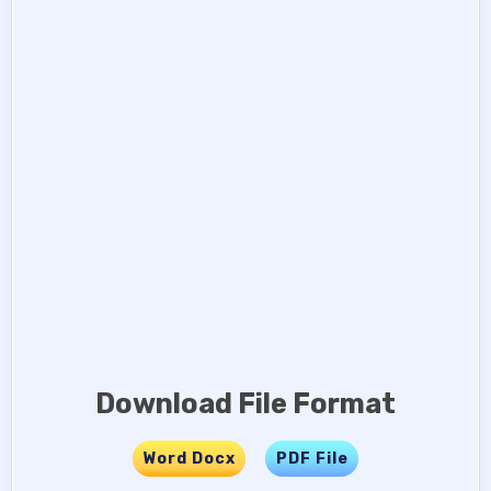
Download File Format
Word Docx
…..
PDF File