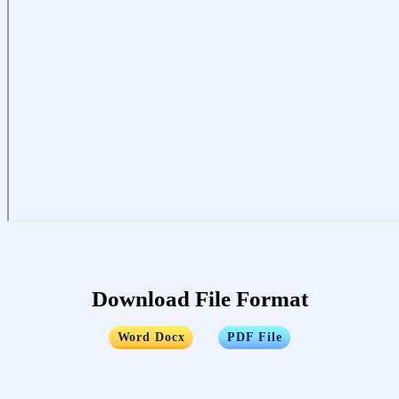
Download File Format
…..
Word Docx
PDF File