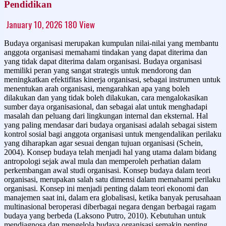
Pendidikan
January 10, 2026
180
View
Budaya organisasi merupakan kumpulan nilai-nilai yang membantu
anggota organisasi memahami tindakan yang dapat diterima dan
yang tidak dapat diterima dalam organisasi. Budaya organisasi
memiliki peran yang sangat strategis untuk mendorong dan
meningkatkan efektifitas kinerja organisasi, sebagai instrumen untuk
menentukan arah organisasi, mengarahkan apa yang boleh
dilakukan dan yang tidak boleh dilakukan, cara mengalokasikan
sumber daya organisasional, dan sebagai alat untuk menghadapi
masalah dan peluang dari lingkungan internal dan eksternal. Hal
yang paling mendasar dari budaya organisasi adalah sebagai sistem
kontrol sosial bagi anggota organisasi untuk mengendalikan perilaku
yang diharapkan agar sesuai dengan tujuan organisasi (Schein,
2004). Konsep budaya telah menjadi hal yang utama dalam bidang
antropologi sejak awal mula dan memperoleh perhatian dalam
perkembangan awal studi organisasi. Konsep budaya dalam teori
organisasi, merupakan salah satu dimensi dalam memahami perilaku
organisasi. Konsep ini menjadi penting dalam teori ekonomi dan
manajemen saat ini, dalam era globalisasi, ketika banyak perusahaan
multinasional beroperasi diberbagai negara dengan berbagai ragam
budaya yang berbeda (Laksono Putro, 2010). Kebutuhan untuk
mendiagnosa dan mengelola budaya organisasi semakin penting