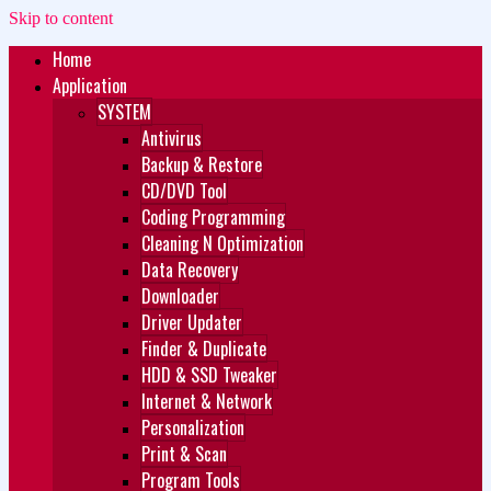
Skip to content
Home
Zukét Printing
Free Download
Application
SYSTEM
Antivirus
Backup & Restore
CD/DVD Tool
Coding Programming
Cleaning N Optimization
Data Recovery
Downloader
Driver Updater
Finder & Duplicate
HDD & SSD Tweaker
Internet & Network
Personalization
Print & Scan
Program Tools