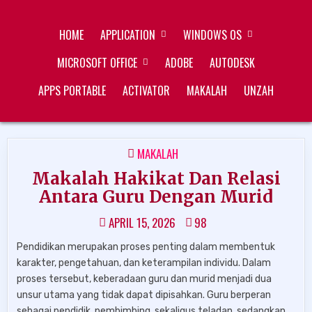
Skip
ZUKÉT PRINTING
FREE DOWNLOAD
to
HOME
APPLICATION
WINDOWS OS
content
MICROSOFT OFFICE
ADOBE
AUTODESK
APPS PORTABLE
ACTIVATOR
MAKALAH
UNZAH
POSTED
MAKALAH
IN
Makalah Hakikat Dan Relasi
Antara Guru Dengan Murid
APRIL 15, 2026
98
Pendidikan merupakan proses penting dalam membentuk
karakter, pengetahuan, dan keterampilan individu. Dalam
proses tersebut, keberadaan guru dan murid menjadi dua
unsur utama yang tidak dapat dipisahkan. Guru berperan
sebagai pendidik, pembimbing, sekaligus teladan, sedangkan