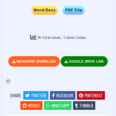
Word Docx
…..
PDF File
16 total views
, 1 views today
MEDIAFIRE DOWNLOAD
GOOGLE DRIVE LINK
SHARE:
TWITTER
FACEBOOK
PINTEREST
REDDIT
WHATSAPP
TUMBLR