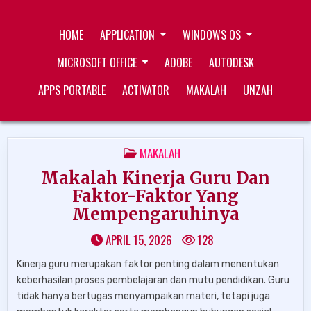
Skip
ZUKÉT PRINTING
FREE DOWNLOAD
to
HOME
APPLICATION
WINDOWS OS
content
MICROSOFT OFFICE
ADOBE
AUTODESK
APPS PORTABLE
ACTIVATOR
MAKALAH
UNZAH
POSTED
MAKALAH
IN
Makalah Kinerja Guru Dan
Faktor-Faktor Yang
Mempengaruhinya
APRIL 15, 2026
128
Kinerja guru merupakan faktor penting dalam menentukan
keberhasilan proses pembelajaran dan mutu pendidikan. Guru
tidak hanya bertugas menyampaikan materi, tetapi juga