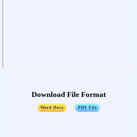
Download File Format
…..
Word Docx
PDF File