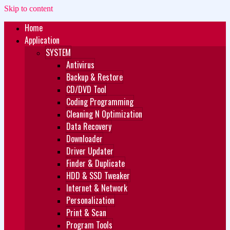
Skip to content
Home
Zukét Printing
Free Download
Application
SYSTEM
Antivirus
Backup & Restore
CD/DVD Tool
Coding Programming
Cleaning N Optimization
Data Recovery
Downloader
Driver Updater
Finder & Duplicate
HDD & SSD Tweaker
Internet & Network
Personalization
Print & Scan
Program Tools