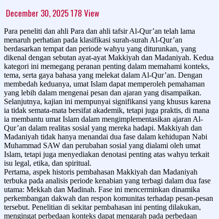
December 30, 2025
178
View
Para peneliti dan ahli Para dan ahli tafsir Al-Qur’an telah lama
menaruh perhatian pada klasifikasi surah-surah Al-Qur’an
berdasarkan tempat dan periode wahyu yang diturunkan, yang
dikenal dengan sebutan ayat-ayat Makkiyah dan Madaniyah. Kedua
kategori ini memegang peranan penting dalam memahami konteks,
tema, serta gaya bahasa yang melekat dalam Al-Qur’an. Dengan
membedah keduanya, umat Islam dapat memperoleh pemahaman
yang lebih dalam mengenai pesan dan ajaran yang disampaikan.
Selanjutnya, kajian ini mempunyai signifikansi yang khusus karena
ia tidak semata-mata bersifat akademik, tetapi juga praktis, di mana
ia membantu umat Islam dalam mengimplementasikan ajaran Al-
Qur’an dalam realitas sosial yang mereka hadapi. Makkiyah dan
Madaniyah tidak hanya menandai dua fase dalam kehidupan Nabi
Muhammad SAW dan perubahan sosial yang dialami oleh umat
Islam, tetapi juga menyediakan denotasi penting atas wahyu terkait
isu legal, etika, dan spiritual.
Pertama, aspek historis pembahasan Makkiyah dan Madaniyah
terbuka pada analisis periode kenabian yang terbagi dalam dua fase
utama: Mekkah dan Madinah. Fase ini mencerminkan dinamika
perkembangan dakwah dan respon komunitas terhadap pesan-pesan
tersebut. Penelitian di sekitar pembahasan ini penting dilakukan,
mengingat perbedaan konteks dapat mengarah pada perbedaan