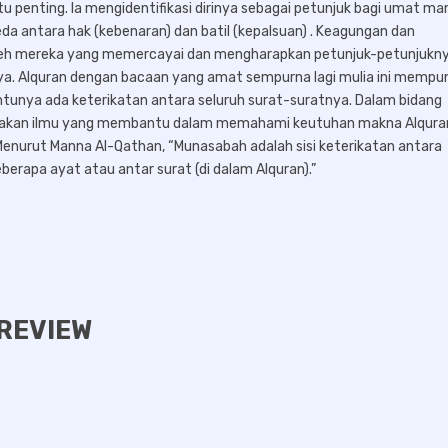
 penting. Ia mengidentifikasi dirinya sebagai petunjuk bagi umat ma
a antara hak (kebenaran) dan batil (kepalsuan) . Keagungan dan
oleh mereka yang memercayai dan mengharapkan petunjuk-petunjukny
nya. Alquran dengan bacaan yang amat sempurna lagi mulia ini mempu
ntunya ada keterikatan antara seluruh surat-suratnya. Dalam bidang
upakan ilmu yang membantu dalam memahami keutuhan makna Alquran
enurut Manna Al-Qathan, “Munasabah adalah sisi keterikatan antara
erapa ayat atau antar surat (di dalam Alquran).”
REVIEW