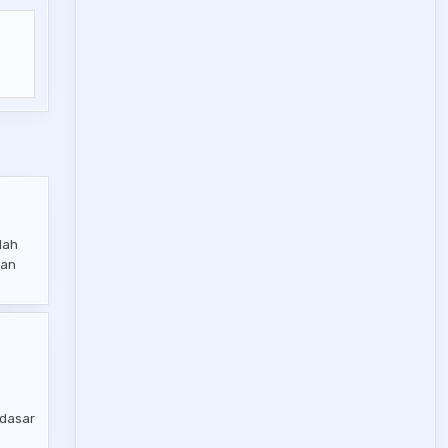
lah
dan
 dasar