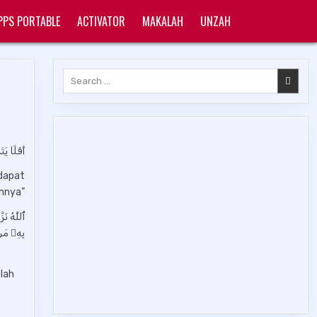
PPS PORTABLE
ACTIVATOR
MAKALAH
UNZAH
Search
for:
أَفَلَا ي
ndapat
mnya”
ٱللَّهُ ن
بِهِۦ مَن
ulah
k