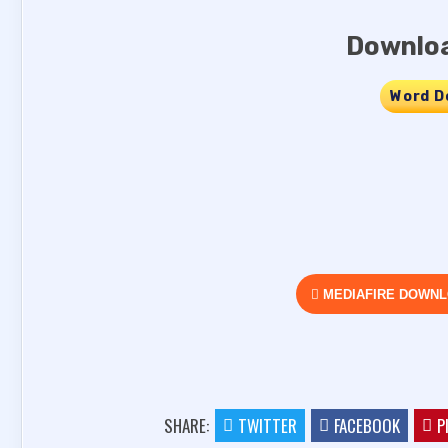
Downloa
Word D
MEDIAFIRE DOWN
SHARE:
TWITTER
FACEBOOK
P