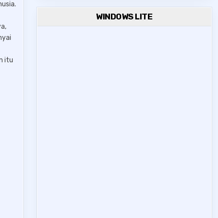
nusia.
WINDOWS LITE
a,
nyai
 itu