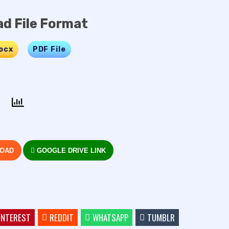
d File Format
ocx
…..
PDF File
LOAD
GOOGLE DRIVE LINK
INTEREST
REDDIT
WHATSAPP
TUMBLR