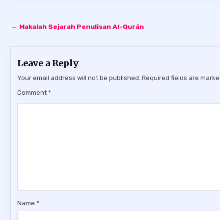
Post
← Makalah Sejarah Penulisan Al-Qurán
navigation
Leave a Reply
Your email address will not be published.
Required fields are mark
Comment
*
Name
*