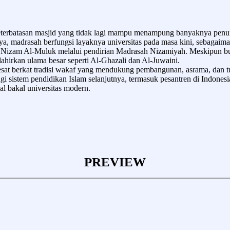
terbatasan masjid yang tidak lagi mampu menampung banyaknya penuntut
, madrasah berfungsi layaknya universitas pada masa kini, sebagaima
 Nizam Al-Muluk melalui pendirian Madrasah Nizamiyah. Meskipun bu
ahirkan ulama besar seperti Al-Ghazali dan Al-Juwaini.
t berkat tradisi wakaf yang mendukung pembangunan, asrama, dan tun
r bagi sistem pendidikan Islam selanjutnya, termasuk pesantren di Indo
al bakal universitas modern.
PREVIEW