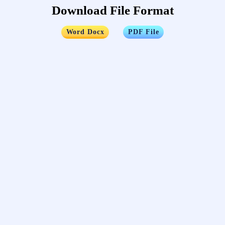
Download File Format
…..
Word Docx
PDF File