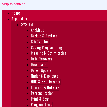
Skip to content
Home
Zukét Printing
Free Download
Application
SYSTEM
Antivirus
Backup & Restore
CD/DVD Tool
Coding Programming
Cleaning N Optimization
Data Recovery
Downloader
Driver Updater
Finder & Duplicate
HDD & SSD Tweaker
Internet & Network
Personalization
Print & Scan
Program Tools