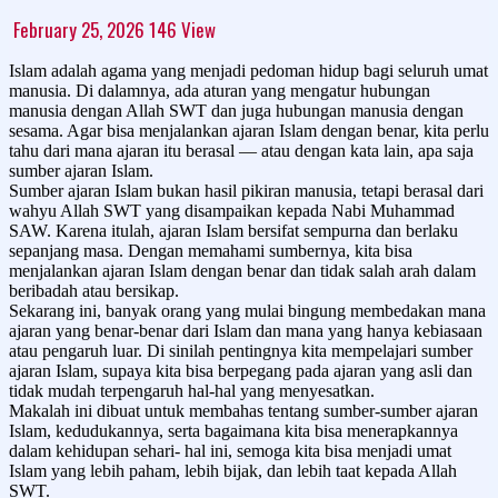
February 25, 2026
146
View
Islam adalah agama yang menjadi pedoman hidup bagi seluruh umat
manusia. Di dalamnya, ada aturan yang mengatur hubungan
manusia dengan Allah SWT dan juga hubungan manusia dengan
sesama. Agar bisa menjalankan ajaran Islam dengan benar, kita perlu
tahu dari mana ajaran itu berasal — atau dengan kata lain, apa saja
sumber ajaran Islam.
Sumber ajaran Islam bukan hasil pikiran manusia, tetapi berasal dari
wahyu Allah SWT yang disampaikan kepada Nabi Muhammad
SAW. Karena itulah, ajaran Islam bersifat sempurna dan berlaku
sepanjang masa. Dengan memahami sumbernya, kita bisa
menjalankan ajaran Islam dengan benar dan tidak salah arah dalam
beribadah atau bersikap.
Sekarang ini, banyak orang yang mulai bingung membedakan mana
ajaran yang benar-benar dari Islam dan mana yang hanya kebiasaan
atau pengaruh luar. Di sinilah pentingnya kita mempelajari sumber
ajaran Islam, supaya kita bisa berpegang pada ajaran yang asli dan
tidak mudah terpengaruh hal-hal yang menyesatkan.
Makalah ini dibuat untuk membahas tentang sumber-sumber ajaran
Islam, kedudukannya, serta bagaimana kita bisa menerapkannya
dalam kehidupan sehari- hal ini, semoga kita bisa menjadi umat
Islam yang lebih paham, lebih bijak, dan lebih taat kepada Allah
SWT.