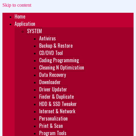
Skip to content
Home
Zukét Printing
Free Download
Application
SYSTEM
Antivirus
Backup & Restore
CD/DVD Tool
Coding Programming
Cleaning N Optimization
Data Recovery
Downloader
Driver Updater
Finder & Duplicate
HDD & SSD Tweaker
Internet & Network
Personalization
Print & Scan
Program Tools