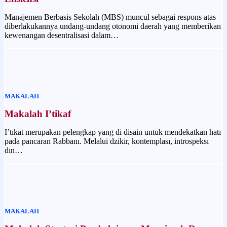
Manajemen Berbasis Sekolah (MBS) muncul sebagai respons atas
diberlakukannya undang-undang otonomi daerah yang memberikan
kewenangan desentralisasi dalam…
MAKALAH
Makalah I’tikaf
I’tıkat merupakan pelengkap yang di disain untuk mendekatkan hatı
pada pancaran Rabbanı. Melalui dzikir, kontemplası, introspeksı
dın…
MAKALAH