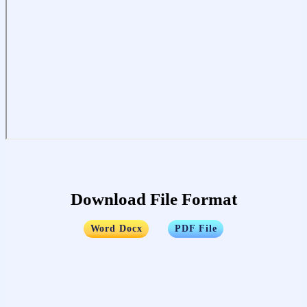
Download File Format
…..
Word Docx
PDF File