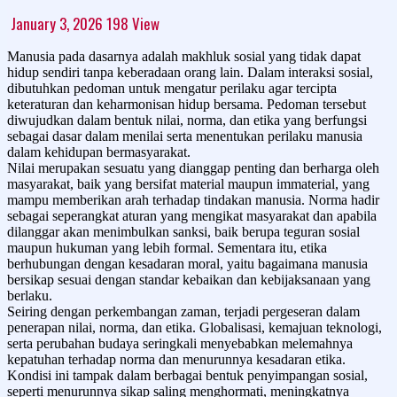
January 3, 2026
198
View
Manusia pada dasarnya adalah makhluk sosial yang tidak dapat
hidup sendiri tanpa keberadaan orang lain. Dalam interaksi sosial,
dibutuhkan pedoman untuk mengatur perilaku agar tercipta
keteraturan dan keharmonisan hidup bersama. Pedoman tersebut
diwujudkan dalam bentuk nilai, norma, dan etika yang berfungsi
sebagai dasar dalam menilai serta menentukan perilaku manusia
dalam kehidupan bermasyarakat.
Nilai merupakan sesuatu yang dianggap penting dan berharga oleh
masyarakat, baik yang bersifat material maupun immaterial, yang
mampu memberikan arah terhadap tindakan manusia. Norma hadir
sebagai seperangkat aturan yang mengikat masyarakat dan apabila
dilanggar akan menimbulkan sanksi, baik berupa teguran sosial
maupun hukuman yang lebih formal. Sementara itu, etika
berhubungan dengan kesadaran moral, yaitu bagaimana manusia
bersikap sesuai dengan standar kebaikan dan kebijaksanaan yang
berlaku.
Seiring dengan perkembangan zaman, terjadi pergeseran dalam
penerapan nilai, norma, dan etika. Globalisasi, kemajuan teknologi,
serta perubahan budaya seringkali menyebabkan melemahnya
kepatuhan terhadap norma dan menurunnya kesadaran etika.
Kondisi ini tampak dalam berbagai bentuk penyimpangan sosial,
seperti menurunnya sikap saling menghormati, meningkatnya