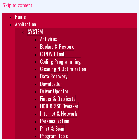
Skip to content
Home
Zukét Printing
Free Download
Application
SYSTEM
Antivirus
Backup & Restore
CD/DVD Tool
Coding Programming
Cleaning N Optimization
Data Recovery
Downloader
Driver Updater
Finder & Duplicate
HDD & SSD Tweaker
Internet & Network
Personalization
Print & Scan
Program Tools