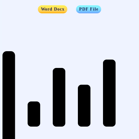
…..
Word Docx
PDF File