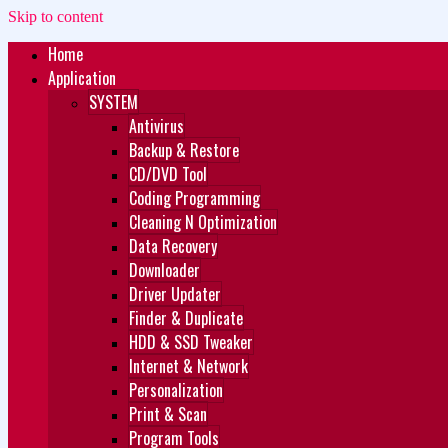
Skip to content
Home
Zukét Printing
Free Download
Application
SYSTEM
Antivirus
Backup & Restore
CD/DVD Tool
Coding Programming
Cleaning N Optimization
Data Recovery
Downloader
Driver Updater
Finder & Duplicate
HDD & SSD Tweaker
Internet & Network
Personalization
Print & Scan
Program Tools