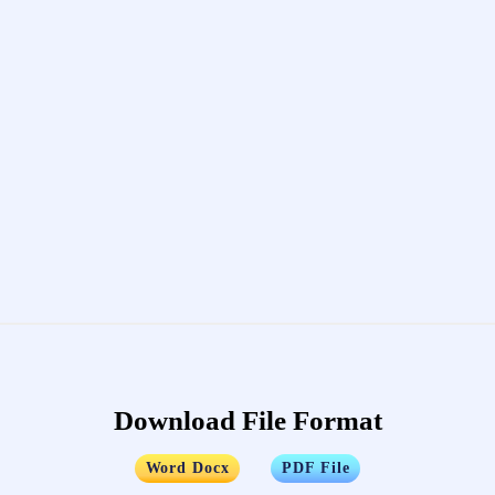
Download File Format
…..
Word Docx
PDF File