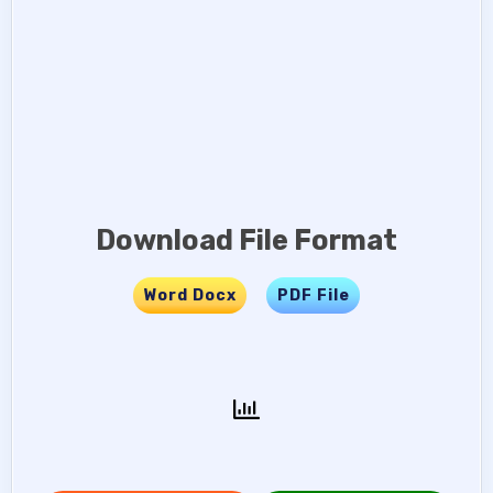
Download File Format
Word Docx
…..
PDF File