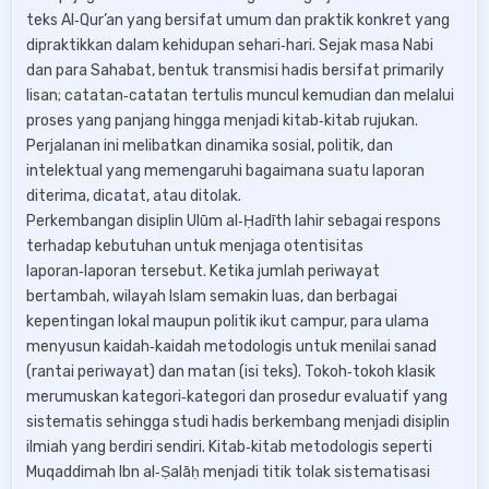
teks Al‑Qur’an yang bersifat umum dan praktik konkret yang
dipraktikkan dalam kehidupan sehari‑hari. Sejak masa Nabi
dan para Sahabat, bentuk transmisi hadis bersifat primarily
lisan; catatan‑catatan tertulis muncul kemudian dan melalui
proses yang panjang hingga menjadi kitab‑kitab rujukan.
Perjalanan ini melibatkan dinamika sosial, politik, dan
intelektual yang memengaruhi bagaimana suatu laporan
diterima, dicatat, atau ditolak.
Perkembangan disiplin Ulūm al‑Ḥadīth lahir sebagai respons
terhadap kebutuhan untuk menjaga otentisitas
laporan‑laporan tersebut. Ketika jumlah periwayat
bertambah, wilayah Islam semakin luas, dan berbagai
kepentingan lokal maupun politik ikut campur, para ulama
menyusun kaidah‑kaidah metodologis untuk menilai sanad
(rantai periwayat) dan matan (isi teks). Tokoh‑tokoh klasik
merumuskan kategori‑kategori dan prosedur evaluatif yang
sistematis sehingga studi hadis berkembang menjadi disiplin
ilmiah yang berdiri sendiri. Kitab‑kitab metodologis seperti
Muqaddimah Ibn al‑Ṣalāḥ menjadi titik tolak sistematisasi