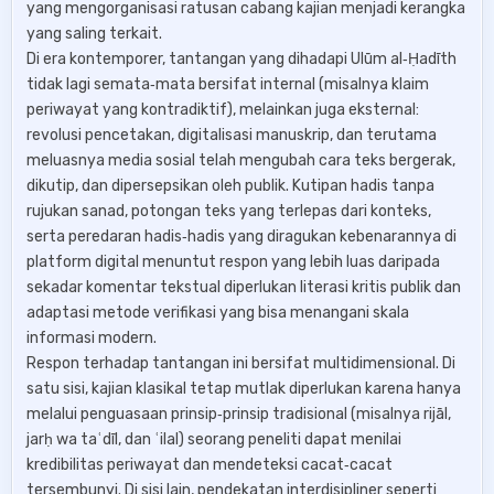
yang mengorganisasi ratusan cabang kajian menjadi kerangka
yang saling terkait.
Di era kontemporer, tantangan yang dihadapi Ulūm al‑Ḥadīth
tidak lagi semata‑mata bersifat internal (misalnya klaim
periwayat yang kontradiktif), melainkan juga eksternal:
revolusi pencetakan, digitalisasi manuskrip, dan terutama
meluasnya media sosial telah mengubah cara teks bergerak,
dikutip, dan dipersepsikan oleh publik. Kutipan hadis tanpa
rujukan sanad, potongan teks yang terlepas dari konteks,
serta peredaran hadis‑hadis yang diragukan kebenarannya di
platform digital menuntut respon yang lebih luas daripada
sekadar komentar tekstual diperlukan literasi kritis publik dan
adaptasi metode verifikasi yang bisa menangani skala
informasi modern.
Respon terhadap tantangan ini bersifat multidimensional. Di
satu sisi, kajian klasikal tetap mutlak diperlukan karena hanya
melalui penguasaan prinsip‑prinsip tradisional (misalnya rijāl,
jarḥ wa taʿdīl, dan ʿilal) seorang peneliti dapat menilai
kredibilitas periwayat dan mendeteksi cacat‑cacat
tersembunyi. Di sisi lain, pendekatan interdisipliner seperti