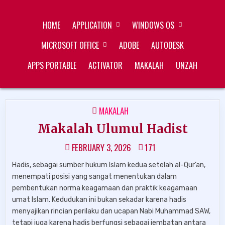
Skip
ZUKÉT PRINTING
FREE DOWNLOAD
to
HOME
APPLICATION
WINDOWS OS
content
MICROSOFT OFFICE
ADOBE
AUTODESK
APPS PORTABLE
ACTIVATOR
MAKALAH
UNZAH
POSTED
MAKALAH
IN
Makalah Ulumul Hadist
FEBRUARY 3, 2026
171
Hadis, sebagai sumber hukum Islam kedua setelah al-Qur’an,
menempati posisi yang sangat menentukan dalam
pembentukan norma keagamaan dan praktik keagamaan
umat Islam. Kedudukan ini bukan sekadar karena hadis
menyajikan rincian perilaku dan ucapan Nabi Muhammad SAW,
tetapi juga karena hadis berfungsi sebagai jembatan antara