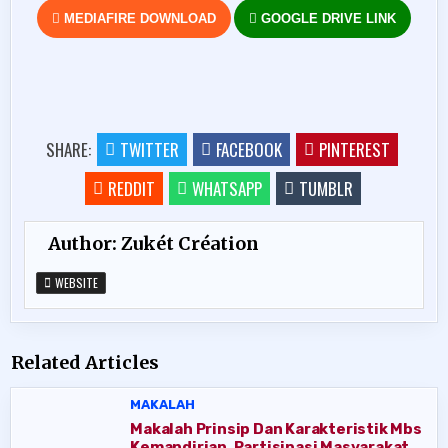
MEDIAFIRE DOWNLOAD
GOOGLE DRIVE LINK
SHARE:
TWITTER
FACEBOOK
PINTEREST
REDDIT
WHATSAPP
TUMBLR
Author:
Zukét Création
WEBSITE
Related Articles
MAKALAH
Makalah Prinsip Dan Karakteristik Mbs
Kemandirian, Partisipasi Masyarakat,