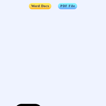
…..
Word Docx
PDF File