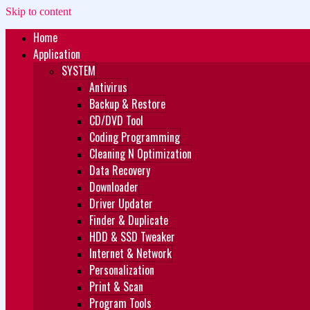
Skip to content
Home
Zukét Printing
Free Download
Application
SYSTEM
Antivirus
Backup & Restore
CD/DVD Tool
Coding Programming
Cleaning N Optimization
Data Recovery
Downloader
Driver Updater
Finder & Duplicate
HDD & SSD Tweaker
Internet & Network
Personalization
Print & Scan
Program Tools